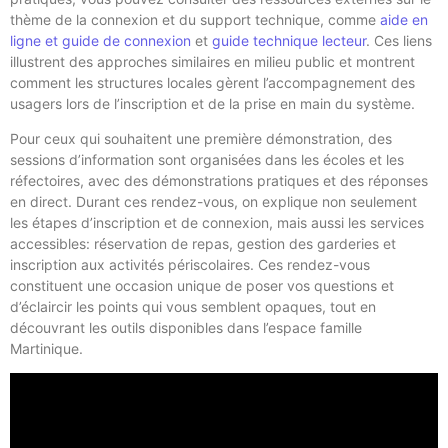
thème de la connexion et du support technique, comme
aide en
ligne et guide de connexion
et
guide technique lecteur
. Ces liens
illustrent des approches similaires en milieu public et montrent
comment les structures locales gèrent l’accompagnement des
usagers lors de l’inscription et de la prise en main du système.
Pour ceux qui souhaitent une première démonstration, des
sessions d’information sont organisées dans les écoles et les
réfectoires, avec des démonstrations pratiques et des réponses
en direct. Durant ces rendez-vous, on explique non seulement
les étapes d’inscription et de connexion, mais aussi les services
accessibles: réservation de repas, gestion des garderies et
inscription aux activités périscolaires. Ces rendez-vous
constituent une occasion unique de poser vos questions et
d’éclaircir les points qui vous semblent opaques, tout en
découvrant les outils disponibles dans l’espace famille
Martinique.