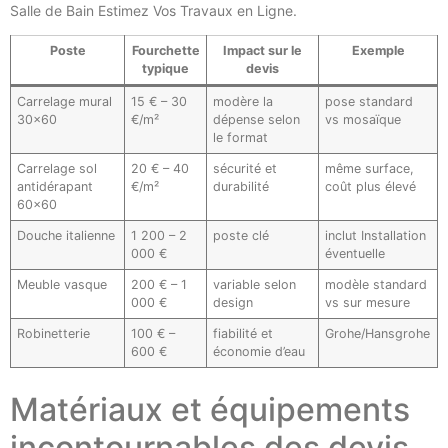
Salle de Bain Estimez Vos Travaux en Ligne.
Poste
Fourchette
Impact sur le
Exemple
typique
devis
Carrelage mural
15 € – 30
modère la
pose standard
30×60
€/m²
dépense selon
vs mosaïque
le format
Carrelage sol
20 € – 40
sécurité et
même surface,
antidérapant
€/m²
durabilité
coût plus élevé
60×60
Douche italienne
1 200 – 2
poste clé
inclut Installation
000 €
éventuelle
Meuble vasque
200 € – 1
variable selon
modèle standard
000 €
design
vs sur mesure
Robinetterie
100 € –
fiabilité et
Grohe/Hansgrohe
600 €
économie d’eau
Matériaux et équipements
incontournables des devis