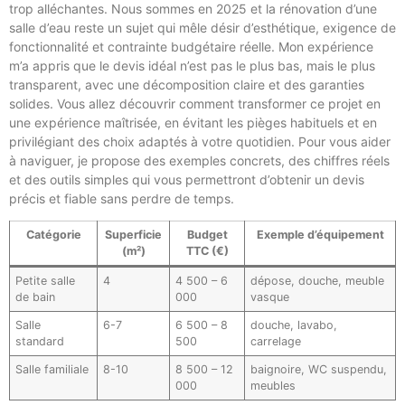
trop alléchantes. Nous sommes en 2025 et la rénovation d’une
salle d’eau reste un sujet qui mêle désir d’esthétique, exigence de
fonctionnalité et contrainte budgétaire réelle. Mon expérience
m’a appris que le devis idéal n’est pas le plus bas, mais le plus
transparent, avec une décomposition claire et des garanties
solides. Vous allez découvrir comment transformer ce projet en
une expérience maîtrisée, en évitant les pièges habituels et en
privilégiant des choix adaptés à votre quotidien. Pour vous aider
à naviguer, je propose des exemples concrets, des chiffres réels
et des outils simples qui vous permettront d’obtenir un devis
précis et fiable sans perdre de temps.
Catégorie
Superficie
Budget
Exemple d’équipement
(m²)
TTC (€)
Petite salle
4
4 500 – 6
dépose, douche, meuble
de bain
000
vasque
Salle
6-7
6 500 – 8
douche, lavabo,
standard
500
carrelage
Salle familiale
8-10
8 500 – 12
baignoire, WC suspendu,
000
meubles