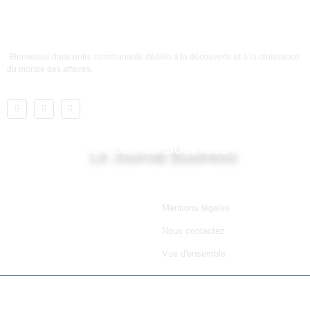
Bienvenue dans notre communauté dédiée à la découverte et à la croissance
du monde des affaires.
Le Journal Business
Lien utile
Mentions légales
Nous contactez
Vue d'ensemble
© 2025