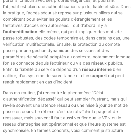
portails, chacun avec ses propres exigences, et pourtant
l’objectif est clair: une authentification rapide, fiable et sûre. Dans
la pratique, l’accès sécurisé repose sur plusieurs piliers qui se
complètent pour éviter les goulets d’étranglement et les
tentatives d’accès non autorisées. Tout d’abord, il y a
l’
authentification
elle‑même, qui peut impliquer des mots de
passe robustes, des codes temporaire et, dans certains cas, une
vérification multifactorielle. Ensuite, la protection du compte
passe par une gestion dynamique des sessions et des
paramètres de sécurité adaptés au contexte, notamment lorsque
l’on se connecte depuis l’extérieur ou via des réseaux publics.
Enfin, la fiabilité du service dépend d’un
réseau interne
bien
calibré, d’un système de surveillance et d’un
support
qui peut
réagir rapidement en cas d’incident.
Dans ma routine, j’ai rencontré le phénomène “Délai
d’authentification dépassé” qui peut sembler frustrant, mais qui
révèle souvent une latence réseau ou une mise à jour de mot de
passe en cours. Le réflexe, c’est de rafraîchir la page et de
réessayer, mais souvent il faut aussi vérifier que le VPN ou le
réseau d’entreprise est opérationnel et que l’heure système est
synchronisée. En termes concrets, voici comment je structure