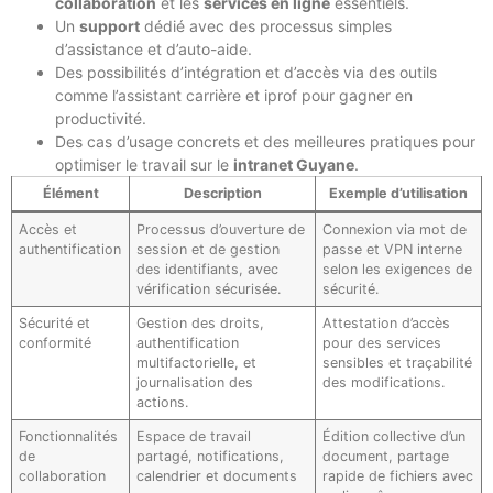
collaboration
et les
services en ligne
essentiels.
Un
support
dédié avec des processus simples
d’assistance et d’auto-aide.
Des possibilités d’intégration et d’accès via des outils
comme l’assistant carrière et iprof pour gagner en
productivité.
Des cas d’usage concrets et des meilleures pratiques pour
optimiser le travail sur le
intranet Guyane
.
Élément
Description
Exemple d’utilisation
Accès et
Processus d’ouverture de
Connexion via mot de
authentification
session et de gestion
passe et VPN interne
des identifiants, avec
selon les exigences de
vérification sécurisée.
sécurité.
Sécurité et
Gestion des droits,
Attestation d’accès
conformité
authentification
pour des services
multifactorielle, et
sensibles et traçabilité
journalisation des
des modifications.
actions.
Fonctionnalités
Espace de travail
Édition collective d’un
de
partagé, notifications,
document, partage
collaboration
calendrier et documents
rapide de fichiers avec