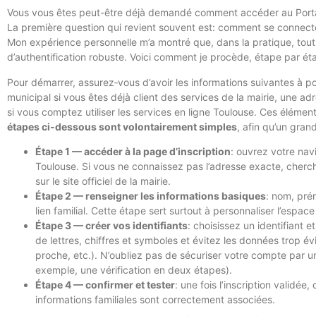
Vous vous êtes peut-être déjà demandé comment accéder au Portai
La première question qui revient souvent est: comment se connecter
Mon expérience personnelle m’a montré que, dans la pratique, tout
d’authentification robuste. Voici comment je procède, étape par 
Pour démarrer, assurez‑vous d’avoir les informations suivantes à po
municipal si vous êtes déjà client des services de la mairie, une a
si vous comptez utiliser les services en ligne Toulouse. Ces élément
étapes ci‑dessous sont volontairement simples
, afin qu’un gran
Étape 1 — accéder à la page d’inscription
: ouvrez votre navi
Toulouse. Si vous ne connaissez pas l’adresse exacte, cherche
sur le site officiel de la mairie.
Étape 2 — renseigner les informations basiques
: nom, pré
lien familial. Cette étape sert surtout à personnaliser l’esp
Étape 3 — créer vos identifiants
: choisissez un identifiant
de lettres, chiffres et symboles et évitez les données trop é
proche, etc.). N’oubliez pas de sécuriser votre compte par u
exemple, une vérification en deux étapes).
Étape 4 — confirmer et tester
: une fois l’inscription validée
informations familiales sont correctement associées.