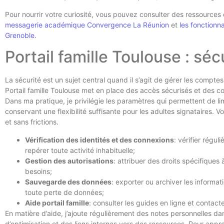
Pour nourrir votre curiosité, vous pouvez consulter des ressour
messagerie académique Convergence La Réunion
et
les fonction
Grenoble
.
Portail famille Toulouse : séc
La sécurité est un sujet central quand il s’agit de gérer les compte
Portail famille Toulouse met en place des accès sécurisés et des con
Dans ma pratique, je privilégie les paramètres qui permettent de limi
conservant une flexibilité suffisante pour les adultes signataires. 
et sans frictions.
Vérification des identités et des connexions
: vérifier régu
repérer toute activité inhabituelle;
Gestion des autorisations
: attribuer des droits spécifiques
besoins;
Sauvegarde des données
: exporter ou archiver les informat
toute perte de données;
Aide portail famille
: consulter les guides en ligne et contact
En matière d’aide, j’ajoute régulièrement des notes personnelles da
d’optimisation et des liens internes vers des ressources. Pour appr