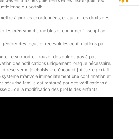
ités des enfants, les paiements et les historiques, tout
Sport
uotidienne du portail:
mettre à jour les coordonnées, et ajuster les droits des
fier les créneaux disponibles et confirmer l’inscription
on, générer des reçus et recevoir les confirmations par
acter le support et trouver des guides pas à pas;
tivation des notifications uniquement lorsque nécessaire.
« réserver », je choisis le créneau et j’utilise le portail
 Le système m’envoie immédiatement une confirmation et
 sécurisé famille est renforcé par des vérifications à
 ou de la modification des profils des enfants.