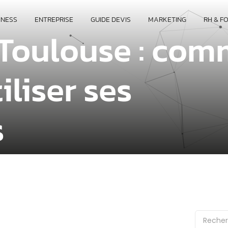
INESS
ENTREPRISE
GUIDE DEVIS
MARKETING
RH & F
e Toulouse : co
iliser ses
s