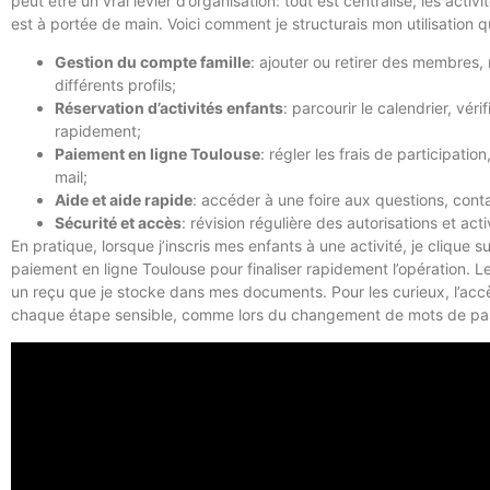
peut être un vrai levier d’organisation: tout est centralisé, les activ
est à portée de main. Voici comment je structurais mon utilisation q
Gestion du compte famille
: ajouter ou retirer des membres, 
différents profils;
Réservation d’activités enfants
: parcourir le calendrier, véri
rapidement;
Paiement en ligne Toulouse
: régler les frais de participati
mail;
Aide et aide rapide
: accéder à une foire aux questions, cont
Sécurité et accès
: révision régulière des autorisations et ac
En pratique, lorsque j’inscris mes enfants à une activité, je clique sur 
paiement en ligne Toulouse pour finaliser rapidement l’opération.
un reçu que je stocke dans mes documents. Pour les curieux, l’accès
chaque étape sensible, comme lors du changement de mots de passe