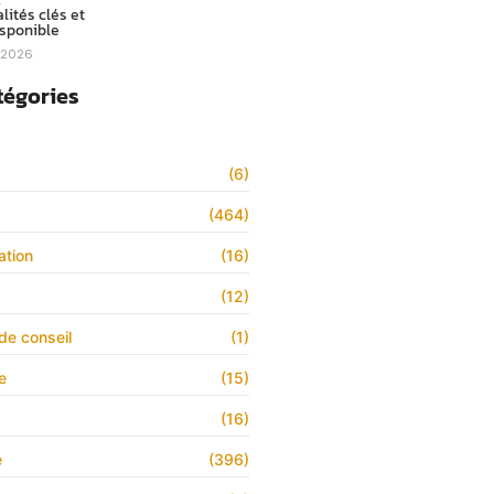
lités clés et
isponible
t 2026
tégories
(6)
s
(464)
ation
(16)
(12)
de conseil
(1)
e
(15)
(16)
e
(396)