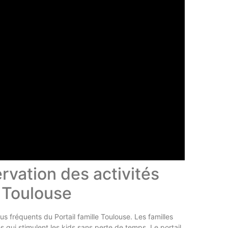
ervation des activités
e Toulouse
lus fréquents du Portail famille Toulouse. Les familles
s qui stimulent les kids sans perte de temps. Le portail