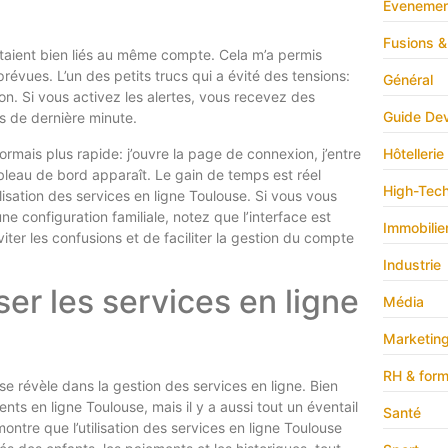
Evenemen
Fusions &
staient bien liés au même compte. Cela m’a permis
prévues. L’un des petits trucs qui a évité des tensions:
Général
on. Si vous activez les alertes, vous recevez des
Guide Dev
es de dernière minute.
ormais plus rapide: j’ouvre la page de connexion, j’entre
Hôtellerie
ableau de bord apparaît. Le gain de temps est réel
High-Tec
ilisation des services en ligne Toulouse. Si vous vous
e configuration familiale, notez que l’interface est
Immobilie
iter les confusions et de faciliter la gestion du compte
Industrie
iser les services en ligne
Média
Marketin
RH & form
 se révèle dans la gestion des services en ligne. Bien
nts en ligne Toulouse, mais il y a aussi tout un éventail
Santé
montre que l’utilisation des services en ligne Toulouse