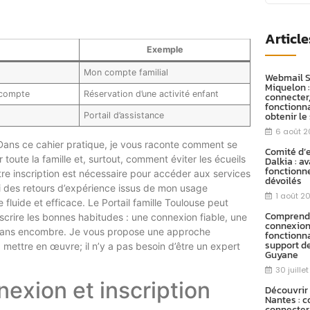
Article
Exemple
Mon compte familial
Webmail S
Miquelon 
u compte
Réservation d’une activité enfant
connecter,
fonctionna
obtenir le
Portail d’assistance
6 août 
. Dans ce cahier pratique, je vous raconte comment se
Comité d’
toute la famille et, surtout, comment éviter les écueils
Dalkia : a
fonctionn
e inscription est nécessaire pour accéder aux services
dévoilés
i des retours d’expérience issus de mon usage
1 août 2
 fluide et efficace. Le Portail famille Toulouse peut
Comprendr
nscrire les bonnes habitudes : une connexion fiable, une
connexion,
use sans encombre. Je vous propose une approche
fonctionna
support d
mettre en œuvre; il n’y a pas besoin d’être un expert
Guyane
30 juille
nexion et inscription
Découvrir
Nantes : 
connecter