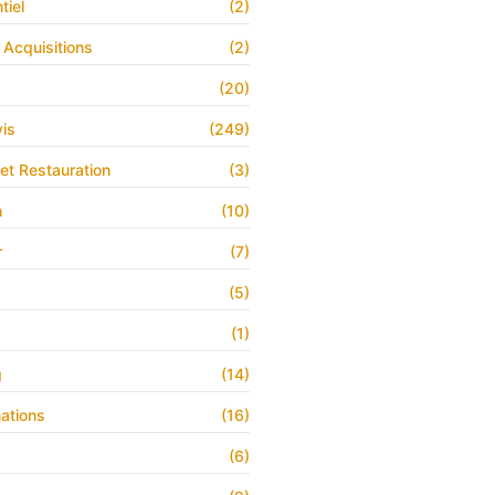
tiel
(2)
 Acquisitions
(2)
(20)
is
(249)
 et Restauration
(3)
h
(10)
r
(7)
(5)
(1)
g
(14)
ations
(16)
(6)