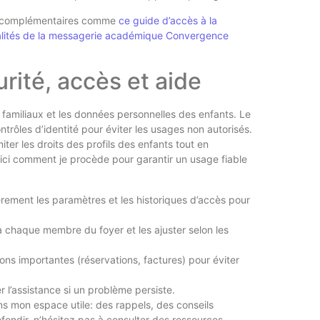
ces complémentaires comme
ce guide d’accès à la
nalités de la messagerie académique Convergence
urité, accès et aide
s familiaux et les données personnelles des enfants. Le
trôles d’identité pour éviter les usages non autorisés.
ter les droits des profils des enfants tout en
Voici comment je procède pour garantir un usage fiable
lièrement les paramètres et les historiques d’accès pour
 à chaque membre du foyer et les ajuster selon les
ions importantes (réservations, factures) pour éviter
er l’assistance si un problème persiste.
ns mon espace utile: des rappels, des conseils
ofondir, n’hésitez pas à consulter des ressources