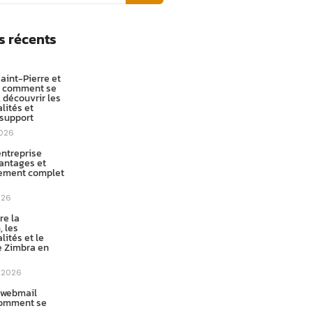
s récents
aint-Pierre et
: comment se
 découvrir les
lités et
 support
2026
entreprise
vantages et
ement complet
026
e la
 les
lités et le
e Zimbra en
t 2026
 webmail
comment se
,