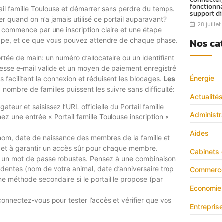
fonctionna
l famille Toulouse et démarrer sans perdre du temps.
support d
 quand on n’a jamais utilisé ce portail auparavant?
28 juille
 commence par une inscription claire et une étape
Nos ca
étape, et ce que vous pouvez attendre de chaque phase.
rtée de main: un numéro d’allocataire ou un identifiant
dresse e‑mail valide et un moyen de paiement enregistré
Énergie
s facilitent la connexion et réduisent les blocages.
Les
d nombre de familles puissent les suivre sans difficulté:
Actualité
gateur et saisissez l’URL officielle du Portail famille
Administr
z une entrée « Portail famille Toulouse inscription »
Aides
nom, date de naissance des membres de la famille et
ace et à garantir un accès sûr pour chaque membre.
Cabinets 
 et un mot de passe robustes. Pensez à une combinaison
videntes (nom de votre animal, date d’anniversaire trop
Commerc
ne méthode secondaire si le portail le propose (par
Economie
, connectez‑vous pour tester l’accès et vérifier que vos
Entrepris