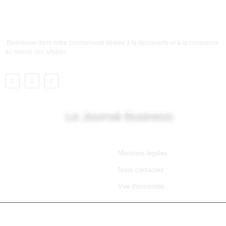
Bienvenue dans notre communauté dédiée à la découverte et à la croissance
du monde des affaires.
Le Journal Business
Lien utile
Mentions légales
Nous contactez
Vue d'ensemble
© 2025