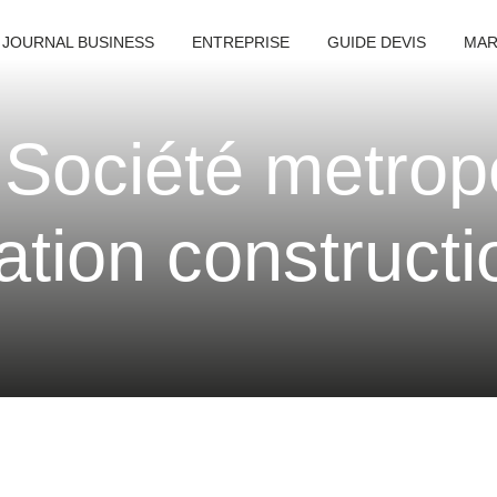
 JOURNAL BUSINESS
ENTREPRISE
GUIDE DEVIS
MAR
 Société metrop
ation constructi