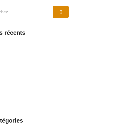
es récents
ir sur Zimbra Limoges : connexion,
lités et support
6
aint-Pierre et Miquelon : comment
er, découvrir les fonctionnalités et
 support
6
ntreprise Dalkia : avantages et
ement complet dévoilés
6
 la connexion, les fonctionnalités
port de Zimbra en Guyane
026
tégories