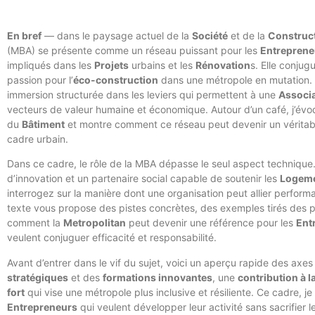
En bref
— dans le paysage actuel de la
Société
et de la
Construc
(MBA) se présente comme un réseau puissant pour les
Entreprene
impliqués dans les
Projets
urbains et les
Rénovation
s. Elle conjug
passion pour l’
éco-construction
dans une métropole en mutation. 
immersion structurée dans les leviers qui permettent à une
Associ
vecteurs de valeur humaine et économique. Autour d’un café, j’évoqu
du
Bâtiment
et montre comment ce réseau peut devenir un véritable
cadre urbain.
Dans ce cadre, le rôle de la MBA dépasse le seul aspect technique
d’innovation et un partenaire social capable de soutenir les
Logem
interrogez sur la manière dont une organisation peut allier performa
texte vous propose des pistes concrètes, des exemples tirés des 
comment la
Metropolitan
peut devenir une référence pour les
Ent
veulent conjuguer efficacité et responsabilité.
Avant d’entrer dans le vif du sujet, voici un aperçu rapide des axes 
stratégiques
et des
formations innovantes
, une
contribution à l
fort
qui vise une métropole plus inclusive et résiliente. Ce cadre, je
Entrepreneurs
qui veulent développer leur activité sans sacrifier l