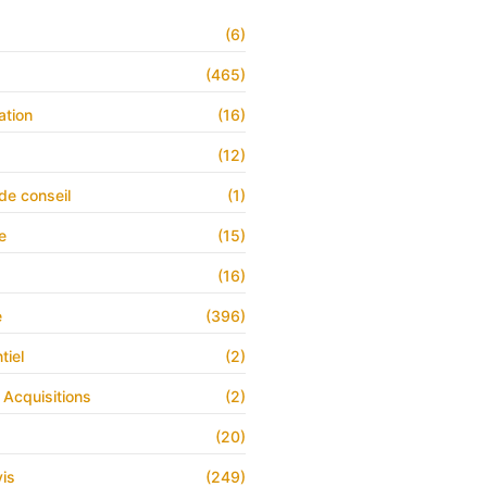
(6)
s
(465)
ation
(16)
(12)
de conseil
(1)
e
(15)
(16)
e
(396)
tiel
(2)
 Acquisitions
(2)
(20)
is
(249)