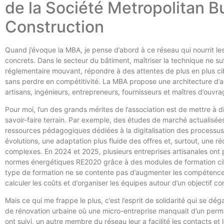
de la Société Metropolitan B
Construction
Quand j’évoque la MBA, je pense d’abord à ce réseau qui nourrit le
concrets. Dans le secteur du bâtiment, maîtriser la technique ne suf
réglementaire mouvant, répondre à des attentes de plus en plus cib
sans perdre en compétitivité. La MBA propose une architecture
artisans, ingénieurs, entrepreneurs, fournisseurs et maîtres d’ouvr
Pour moi, l’un des grands mérites de l’association est de mettre à 
savoir-faire terrain. Par exemple, des études de marché actualisée
ressources pédagogiques dédiées à la digitalisation des processus. 
évolutions, une adaptation plus fluide des offres et, surtout, une ré
complexes. En 2024 et 2025, plusieurs entreprises artisanales o
normes énergétiques RE2020 grâce à des modules de formation ci
type de formation ne se contente pas d’augmenter les compétences;
calculer les coûts et d’organiser les équipes autour d’un objectif 
Mais ce qui me frappe le plus, c’est l’esprit de solidarité qui se 
de rénovation urbaine où une micro-entreprise manquait d’un permi
ont suivi, un autre membre du réseau leur a facilité les contacts et l