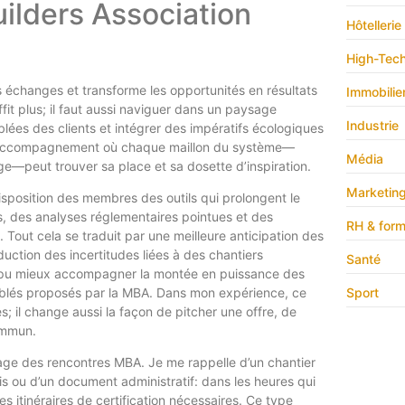
uilders Association
Hôtellerie
High-Tec
s échanges et transforme les opportunités en résultats
Immobilie
fit plus; il faut aussi naviguer dans un paysage
Industrie
lées des clients et intégrer des impératifs écologiques
 d’accompagnement où chaque maillon du système—
Média
age—peut trouver sa place et sa dosette d’inspiration.
Marketin
disposition des membres des outils qui prolongent le
s, des analyses réglementaires pointues et des
RH & form
Tout cela se traduit par une meilleure anticipation des
duction des incertitudes liées à des chantiers
Santé
nt pu mieux accompagner la montée en puissance des
blés proposés par la MBA. Dans mon expérience, ce
Sport
 il change aussi la façon de pitcher une offre, de
commun.
dégage des rencontres MBA. Je me rappelle d’un chantier
s ou d’un document administratif: dans les heures qui
es itinéraires de certification nécessaires. Ce type