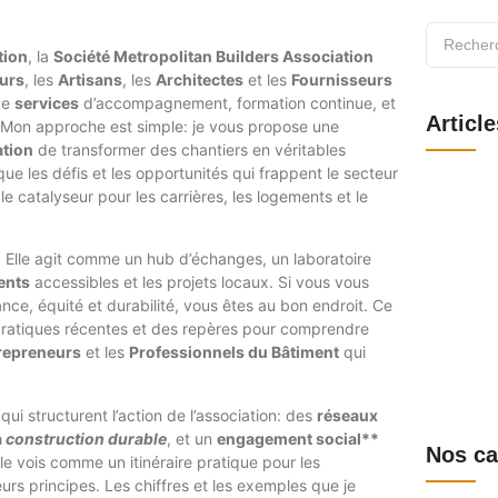
tion
, la
Société Metropolitan Builders Association
urs
, les
Artisans
, les
Architectes
et les
Fournisseurs
ue
services
d’accompagnement, formation continue, et
Articl
Mon approche est simple: je vous propose une
ation
de transformer des chantiers en véritables
e les défis et les opportunités qui frappent le secteur
Tout savo
 catalyseur pour les carrières, les logements et le
fonctionna
8 août 202
Webmail S
. Elle agit comme un hub d’échanges, un laboratoire
se connect
obtenir le
ents
accessibles et les projets locaux. Si vous vous
6 août 202
nce, équité et durabilité, vous êtes au bon endroit. Ce
Comité d’e
pratiques récentes et des repères pour comprendre
fonctionn
repreneurs
et les
Professionnels du Bâtiment
qui
1 août 202
Comprendre
et le sup
qui structurent l’action de l’association: des
réseaux
30 juillet 2
a
construction durable
, et un
engagement social**
Nos ca
 le vois comme un itinéraire pratique pour les
eurs principes. Les chiffres et les exemples que je