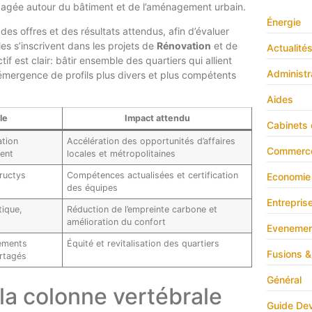
engagée autour du bâtiment et de l’aménagement urbain.
Énergie
 des offres et des résultats attendus, afin d’évaluer
es s’inscrivent dans les projets de
Rénovation
et de
Actualité
f est clair: bâtir ensemble des quartiers qui allient
Administr
l’émergence de profils plus divers et plus compétents
Aides
le
Impact attendu
Cabinets 
ation
Accélération des opportunités d’affaires
Commerc
ment
locales et métropolitaines
ructys
Compétences actualisées et certification
Economie
des équipes
Entrepris
tique,
Réduction de l’empreinte carbone et
amélioration du confort
Evenemen
ements
Équité et revitalisation des quartiers
Fusions &
artagés
Général
 la colonne vertébrale
Guide Dev