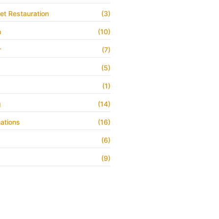
 et Restauration
(3)
h
(10)
r
(7)
(5)
(1)
g
(14)
ations
(16)
(6)
(9)