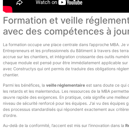
Formation et veille réglementa
avec des compétences à jou
La formation occupe une place centrale dans l’approche MBA. Je v
Entrepreneurs et les professionnels du Bâtiment à travers des terr
accrue sur les chantiers, et intégration croissante des outils numé
chaque module est pensé pour être immédiatement applicable sur le 
avec Constructys qui ont permis de traduire des obligations réglem
chantier.
Parmi les bénéfices, la
veille réglementaire
est sans doute ce qui c
les retards et les malentendus. Les ressources de la MBA permetten
œuvre rapide des exigences. En pratique, cela signifie une meilleur
niveau de sécurité renforcé pour les équipes. J’ai vu des équipes g
des processus standardisés qui répondent exactement aux critères
d’ordre.
Au-delà de la conformité, l’accent est mis sur l’innovation dans la
R