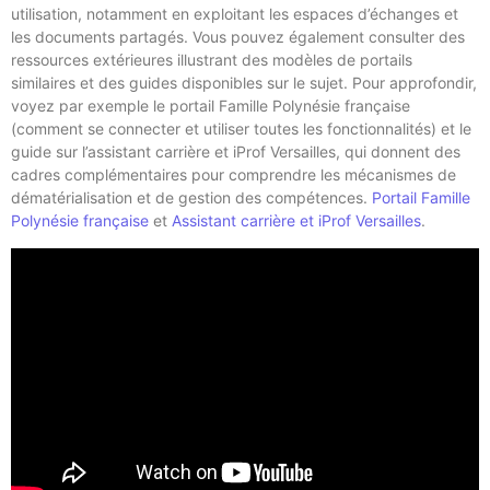
utilisation, notamment en exploitant les espaces d’échanges et
les documents partagés. Vous pouvez également consulter des
ressources extérieures illustrant des modèles de portails
similaires et des guides disponibles sur le sujet. Pour approfondir,
voyez par exemple le portail Famille Polynésie française
(comment se connecter et utiliser toutes les fonctionnalités) et le
guide sur l’assistant carrière et iProf Versailles, qui donnent des
cadres complémentaires pour comprendre les mécanismes de
dématérialisation et de gestion des compétences.
Portail Famille
Polynésie française
et
Assistant carrière et iProf Versailles
.