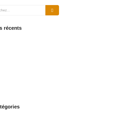
es récents
aint-Pierre et Miquelon : comment
er, découvrir les fonctionnalités et
 support
6
ntreprise Dalkia : avantages et
ement complet dévoilés
6
 la connexion, les fonctionnalités
port de Zimbra en Guyane
026
 webmail Nantes : comment se
 fonctionnalités clés et support
026
tégories