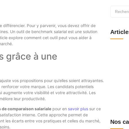
se différencier. Pour y parvenir, vous devez offrir de
Articl
nes. Un outil de benchmark salarial est une solution
ticle explore comment cet outil peut vous aider à
 marché.
Webmail S
se connect
ts grâce à une
obtenir le
6 août 202
Comité d’e
fonctionn
1 août 202
uste vos propositions pour qu’elles soient attrayantes.
Comprendre
et le sup
à renforcer votre marque. Les candidats potentiels
ugmente votre visibilité et votre attractivité. Les
30 juillet 2
Découvrir
méliore leur productivité.
connecter,
disponible
 de comparaison salariale
pour en
savoir plus
sur ce
28 juillet 2
e satisfaction interne. Cette approche permet de
nt les écarts entre vos pratiques et celles du marché,
Nos ca
soins.