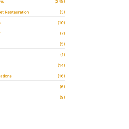
is
(249)
 et Restauration
(3)
h
(10)
r
(7)
(5)
(1)
g
(14)
ations
(16)
(6)
(9)