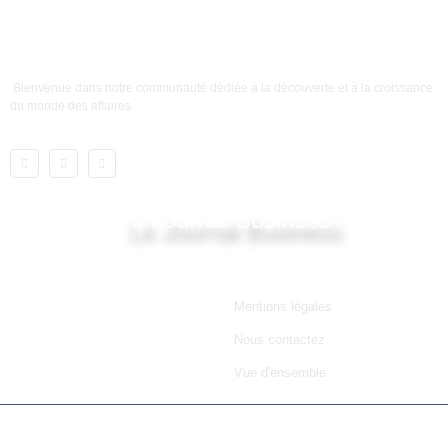
Bienvenue dans notre communauté dédiée à la découverte et à la croissance
du monde des affaires.
Le Journal Business
Lien utile
Mentions légales
Nous contactez
Vue d'ensemble
© 2025