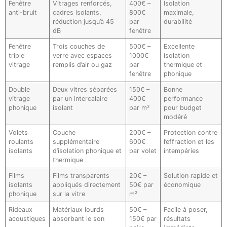
Fenêtre
Vitrages renforcés,
400€ –
Isolation
anti-bruit
cadres isolants,
800€
maximale,
réduction jusqu’à 45
par
durabilité
dB
fenêtre
Fenêtre
Trois couches de
500€ –
Excellente
triple
verre avec espaces
1000€
isolation
vitrage
remplis d’air ou gaz
par
thermique et
fenêtre
phonique
Double
Deux vitres séparées
150€ –
Bonne
vitrage
par un intercalaire
400€
performance
phonique
isolant
par m²
pour budget
modéré
Volets
Couche
200€ –
Protection contre
roulants
supplémentaire
600€
l’effraction et les
isolants
d’isolation phonique et
par volet
intempéries
thermique
Films
Films transparents
20€ –
Solution rapide et
isolants
appliqués directement
50€ par
économique
phonique
sur la vitre
m²
Rideaux
Matériaux lourds
50€ –
Facile à poser,
acoustiques
absorbant le son
150€ par
résultats