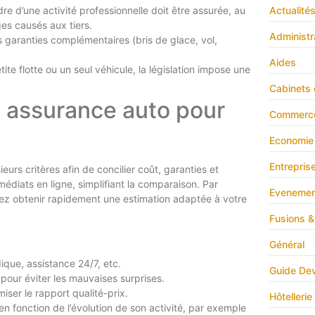
Actualité
dre d’une activité professionnelle doit être assurée, au
es causés aux tiers.
Administr
s garanties complémentaires (bris de glace, vol,
Aides
te flotte ou un seul véhicule, la législation impose une
Cabinets 
e assurance auto pour
Commerc
Economie
Entrepris
urs critères afin de concilier coût, garanties et
mmédiats en ligne, simplifiant la comparaison. Par
Evenemen
ez obtenir rapidement une estimation adaptée à votre
Fusions &
Général
idique, assistance 24/7, etc.
Guide Dev
 pour éviter les mauvaises surprises.
iser le rapport qualité-prix.
Hôtellerie
 en fonction de l’évolution de son activité, par exemple