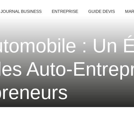
 JOURNAL BUSINESS
ENTREPRISE
GUIDE DEVIS
MAR
tomobile : Un 
 les Auto-Entre
preneurs