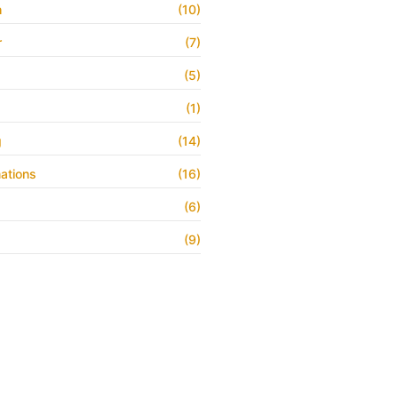
h
(10)
r
(7)
(5)
(1)
g
(14)
ations
(16)
(6)
(9)