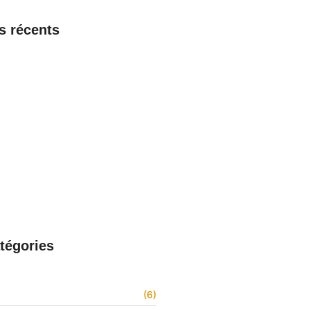
es récents
aint-Pierre et Miquelon : comment
er, découvrir les fonctionnalités et
 support
6
ntreprise Dalkia : avantages et
ement complet dévoilés
6
 la connexion, les fonctionnalités
port de Zimbra en Guyane
026
 webmail Nantes : comment se
 fonctionnalités clés et support
026
tégories
(6)