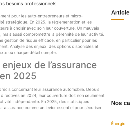
Articl
amment pour les auto-entrepreneurs et micro-
é stratégique. En 2025, la réglementation et les
eurs à choisir avec soin leur couverture. Un mauvais
Webmail S
se connect
 mais aussi compromettre la pérennité de leur activité.
obtenir le
e gestion de risque efficace, en particulier pour les
6 août 202
ment. Analyse des enjeux, des options disponibles et
Comité d’e
fonctionn
exte où chaque détail compte.
1 août 202
s enjeux de l’assurance
Comprendre
et le sup
 en 2025
30 juillet 2
Découvrir
connecter,
disponible
précis concernant leur assurance automobile. Depuis
28 juillet 2
 directives en 2024, leur couverture doit non seulement
’activité indépendante. En 2025, des statistiques
Nos ca
r assurance comme un levier essentiel pour sécuriser
Énergie