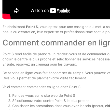
En choisissant
Point S
, vous optez pour une enseigne qui met la sa
pneus ou d’entretien, leur expertise et professionnalisme sont là po
Comment commander en ligne
Point S rend facile de prendre un rendez-vous et de commander des
choisir le centre le plus proche et sélectionner les services nécess
Ensuite, réservez un créneau pour les travaux.
Ce service en ligne vous fait économiser du temps. Vous pouvez véri
Cela vous permet de planifier votre visite facilement.
Voici comment commander en ligne chez Point S :
Rendez-vous sur le site web de Point S
Sélectionnez votre centre Point S le plus proche
Choisissez les prestations dont vous avez besoin (pneus,
vi