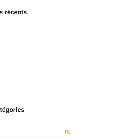
es récents
aint-Pierre et Miquelon : comment
er, découvrir les fonctionnalités et
 support
6
ntreprise Dalkia : avantages et
ement complet dévoilés
6
 la connexion, les fonctionnalités
port de Zimbra en Guyane
026
 webmail Nantes : comment se
 fonctionnalités clés et support
026
tégories
(6)