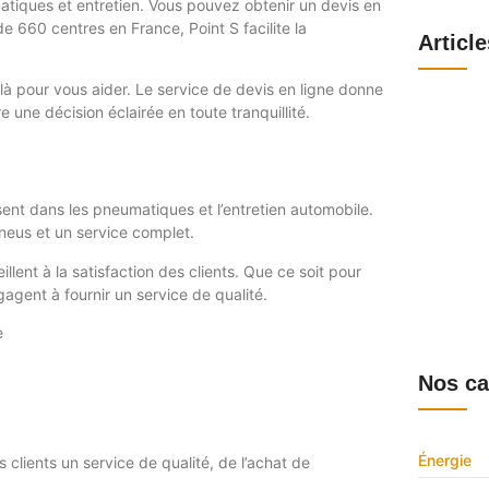
atiques et entretien. Vous pouvez obtenir un devis en
e 660 centres en France, Point S facilite la
Articl
là pour vous aider. Le service de devis en ligne donne
Webmail S
 une décision éclairée en toute tranquillité.
se connect
obtenir le
6 août 202
Comité d’e
fonctionn
sent dans les pneumatiques et l’entretien automobile.
1 août 202
Comprendre
pneus et un service complet.
et le sup
llent à la satisfaction des clients. Que ce soit pour
30 juillet 2
Découvrir
gagent à fournir un service de qualité.
connecter,
disponible
e
28 juillet 2
Nos ca
Énergie
 clients un service de qualité, de l’achat de