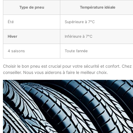
Type de pneu
Température idéale
Été
Supérieure à 7°C
Hiver
Inférieure à 7°C
4 saisons
Toute l’année
Choisir le bon pneu est crucial pour votre sécurité et confort. Chez
conseiller. Nous vous aiderons à faire le meilleur choix.