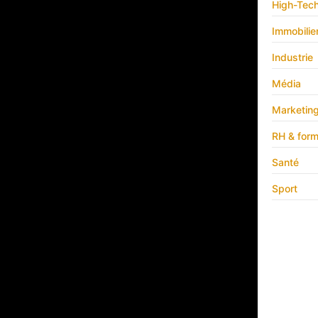
High-Tec
Immobilie
Industrie
Média
Marketin
RH & form
Santé
Sport