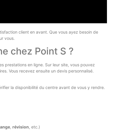
tisfaction client en avant. Que vous ayez besoin de
ur vous.
 chez Point S ?
 prestations en ligne. Sur leur site, vous pouvez
aires. Vous recevez ensuite un devis personnalisé.
fier la disponibilité du centre avant de vous y rendre.
dange
,
révision
, etc.)