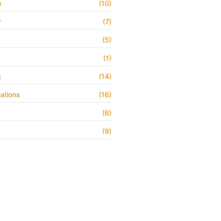
h
(10)
r
(7)
(5)
(1)
g
(14)
ations
(16)
(6)
(9)