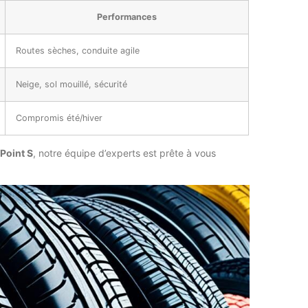
Performances
Routes sèches, conduite agile
Neige, sol mouillé, sécurité
Compromis été/hiver
Point S
, notre équipe d’experts est prête à vous