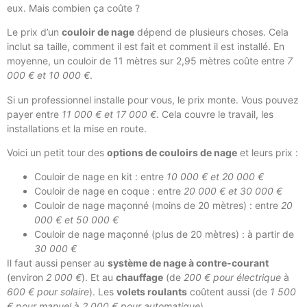
eux. Mais combien ça coûte ?
Le prix d’un
couloir de nage
dépend de plusieurs choses. Cela
inclut sa taille, comment il est fait et comment il est installé. En
moyenne, un couloir de 11 mètres sur 2,95 mètres coûte entre
7
000 € et 10 000 €
.
Si un professionnel installe pour vous, le prix monte. Vous pouvez
payer entre
11 000 € et 17 000 €
. Cela couvre le travail, les
installations et la mise en route.
Voici un petit tour des
options de couloirs de nage
et leurs prix :
Couloir de nage en kit : entre
10 000 € et 20 000 €
Couloir de nage en coque : entre
20 000 € et 30 000 €
Couloir de nage maçonné (moins de 20 mètres) : entre
20
000 € et 50 000 €
Couloir de nage maçonné (plus de 20 mètres) : à partir de
30 000 €
Il faut aussi penser au
système de nage à contre-courant
(environ
2 000 €
). Et au
chauffage
(de
200 € pour électrique
à
600 € pour solaire
). Les
volets roulants
coûtent aussi (de
1 500
€ pour manuel
à
2 000 € pour automatique
).