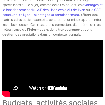
spécialisées sur le sujet, comme celles évoquant les
avantages et
le fonctionnement du CSE des Hospices civils de Lyon
ou
le CSE
commune de Lyon – avantages et fonctionnement
, offrent des
cadres utiles et des exemples concrets pour mieux appréhender
les enjeux locaux. Ces ressources permettent d’appréhender les
mécanismes de
l’information
, de
la transparence
et de
la
gestion
des prestations dans un contexte lyonnais.
Budgets, activités sociales