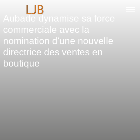
Aubade dynamise sa force
commerciale avec la
nomination d'une nouvelle
directrice des ventes en
boutique