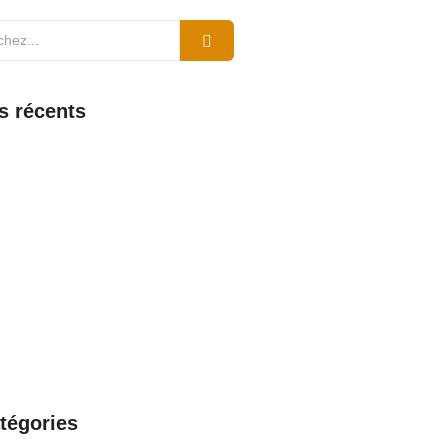
es récents
aint-Pierre et Miquelon : comment
er, découvrir les fonctionnalités et
 support
6
ntreprise Dalkia : avantages et
ement complet dévoilés
6
 la connexion, les fonctionnalités
port de Zimbra en Guyane
026
 webmail Nantes : comment se
 fonctionnalités clés et support
026
tégories