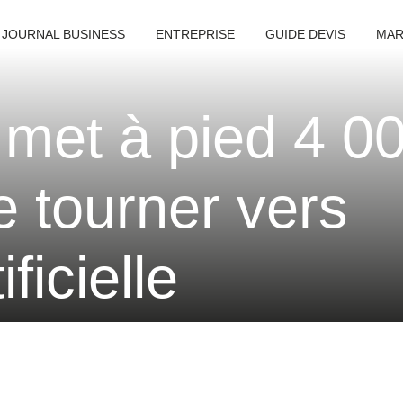
 JOURNAL BUSINESS
ENTREPRISE
GUIDE DEVIS
MAR
 met à pied 4 0
e tourner vers
ificielle