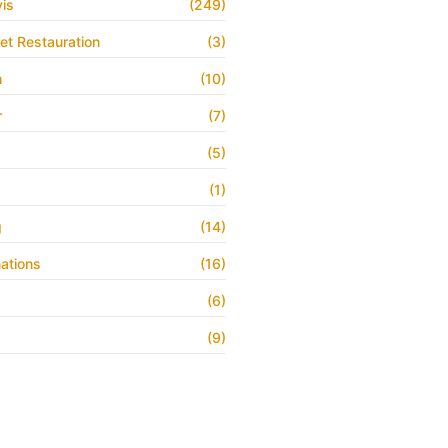
is
(249)
 et Restauration
(3)
h
(10)
r
(7)
(5)
(1)
g
(14)
ations
(16)
(6)
(9)