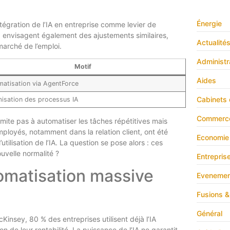
Énergie
ntégration de l’IA en entreprise comme levier de
, envisagent également des ajustements similaires,
Actualité
marché de l’emploi.
Administr
Motif
Aides
atisation via AgentForce
Cabinets 
isation des processus IA
Commerc
limite pas à automatiser les tâches répétitives mais
ployés, notamment dans la relation client, ont été
Economie
utilisation de l’IA. La question se pose alors : ces
uvelle normalité ?
Entrepris
tomatisation massive
Evenemen
Fusions &
Général
Kinsey, 80 % des entreprises utilisent déjà l’IA
n de leur rentabilité. La puissance de l’IA ne garantit