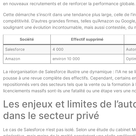
en nouveaux recrutements et de renforcer la performance globale.
Cette démarche s’inscrit dans une tendance plus large, celle de l’i
compétitivité. D’autres grandes firmes, telles qu’Amazon ou Google
soulignant une évolution incontournable, mais aussi contestée, du 
Société
Effectif supprimé
Salesforce
4 000
Autom
Amazon
environ 10 000
Optim
La réorganisation de Salesforce illustre une dynamique : l’IA ne se 
pousse à une revue complète des effectifs. Cependant, certains em
repositionnés vers des secteurs tels que la vente ou la formation à l’
licenciements massifs sont-ils une fatalité ou une étape vers une no
Les enjeux et limites de l’au
dans le secteur privé
Le cas de Salesforce n’est pas isolé. Selon une étude du cabinet Mc
générative, mais moins de la moitié constatent une réelle amélioratio