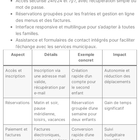
Accès sécurisé 24h/24 et 7j/7, avec récupération simple du
mot de passe.
Réservations groupées pour les fratries et gestion en ligne
des menus et des factures.
Interface responsive et multilingue pour s’adapter à toutes
les familles.
Assistance et formulaires de contact intégrés pour faciliter
l’échange avec les services municipaux.
Aspect
Détails
Exemple
Impact
concret
Accès et
Inscription via
Création
Autonomie et
inscription
une adresse mail
rapide d’un
réduction des
valide,
compte pour
déplacements
récupération par
le second
e‑mail
enfant
Réservations
Matin et soir,
Réservation
Gain de temps
pause
groupée d’une
significatif
méridienne,
semaine pour
loisirs, vacances
deux enfants
Paiement et
Factures
Conversion
Suivi
factures
électroniques,
rapide d’une
budgétaire