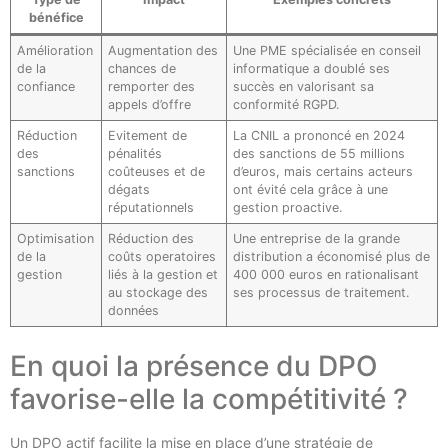
bénéfice
Amélioration
Augmentation des
Une PME spécialisée en conseil
de la
chances de
informatique a doublé ses
confiance
remporter des
succès en valorisant sa
appels d’offre
conformité RGPD.
Réduction
Evitement de
La CNIL a prononcé en 2024
des
pénalités
des sanctions de 55 millions
sanctions
coûteuses et de
d’euros, mais certains acteurs
dégats
ont évité cela grâce à une
réputationnels
gestion proactive.
Optimisation
Réduction des
Une entreprise de la grande
de la
coûts operatoires
distribution a économisé plus de
gestion
liés à la gestion et
400 000 euros en rationalisant
au stockage des
ses processus de traitement.
données
En quoi la présence du DPO
favorise-elle la compétitivité ?
Un DPO actif facilite la mise en place d’une stratégie de