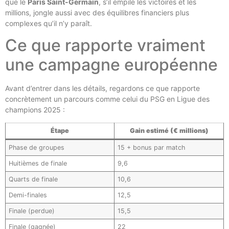
que le
Paris Saint-Germain
, s’il empile les victoires et les
millions, jongle aussi avec des équilibres financiers plus
complexes qu’il n’y paraît.
Ce que rapporte vraiment
une campagne européenne
Avant d’entrer dans les détails, regardons ce que rapporte
concrètement un parcours comme celui du PSG en Ligue des
champions 2025 :
Étape
Gain estimé (€ millions)
Phase de groupes
15 + bonus par match
Huitièmes de finale
9,6
Quarts de finale
10,6
Demi-finales
12,5
Finale (perdue)
15,5
Finale (gagnée)
22