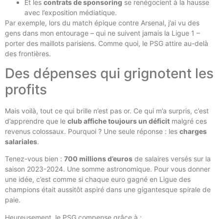
Et les
contrats de sponsoring
se renégocient à la hausse
avec l’exposition médiatique.
Par exemple, lors du match épique contre Arsenal, j’ai vu des
gens dans mon entourage – qui ne suivent jamais la Ligue 1 –
porter des maillots parisiens. Comme quoi, le PSG attire au-delà
des frontières.
Des dépenses qui grignotent les
profits
Mais voilà, tout ce qui brille n’est pas or. Ce qui m’a surpris, c’est
d’apprendre que le
club affiche toujours un déficit
malgré ces
revenus colossaux. Pourquoi ? Une seule réponse : les
charges
salariales
.
Tenez-vous bien :
700 millions d’euros
de salaires versés sur la
saison 2023-2024. Une somme astronomique. Pour vous donner
une idée, c’est comme si chaque euro gagné en Ligue des
champions était aussitôt aspiré dans une gigantesque spirale de
paie.
Heureusement, le PSG compense grâce à :