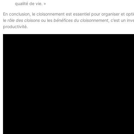
qualité de vie. »
En conclusion, le cloisonnement est essentiel pour organiser et opt
le
rôle des cloisons
ou les
bénéfices du cloisonnement
, c’est un in
productivité.