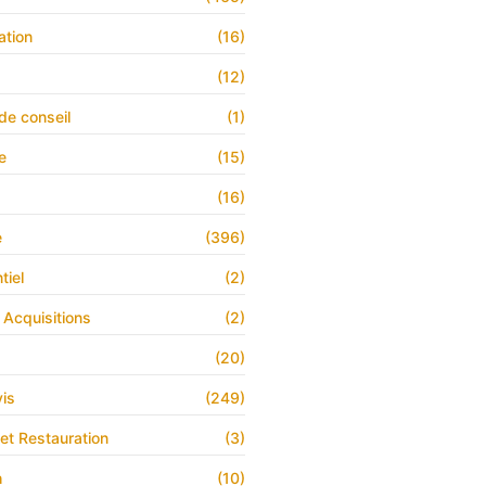
ation
(16)
(12)
de conseil
(1)
e
(15)
(16)
e
(396)
tiel
(2)
 Acquisitions
(2)
(20)
is
(249)
 et Restauration
(3)
h
(10)