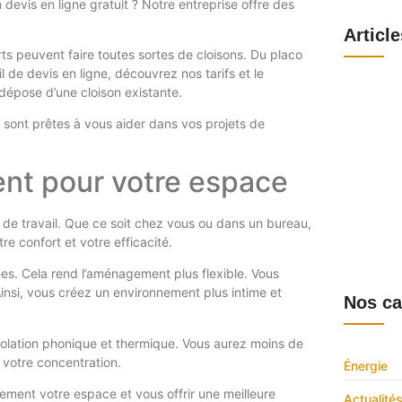
evis en ligne gratuit ? Notre entreprise offre des
Articl
rts peuvent faire toutes sortes de cloisons. Du placo
l de devis en ligne, découvrez nos tarifs et le
Tout savo
épose d’une cloison existante.
fonctionna
8 août 202
 sont prêtes à vous aider dans vos projets de
Webmail S
se connect
obtenir le
nt pour votre espace
6 août 202
Comité d’e
fonctionn
 de travail. Que ce soit chez vous ou dans un bureau,
1 août 202
Comprendre
e confort et votre efficacité.
et le sup
30 juillet 2
es. Cela rend l’aménagement plus flexible. Vous
Ainsi, vous créez un environnement plus intime et
Nos ca
l’isolation phonique et thermique. Vous aurez moins de
 votre concentration.
Énergie
ement votre espace et vous offrir une meilleure
Actualité