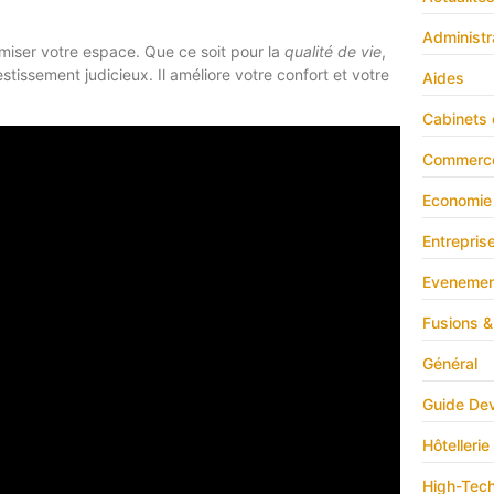
Administr
imiser votre espace. Que ce soit pour la
qualité de vie
,
vestissement judicieux. Il améliore votre confort et votre
Aides
Cabinets 
Commerc
Economie
Entrepris
Evenemen
Fusions &
Général
Guide Dev
Hôtellerie
High-Tec