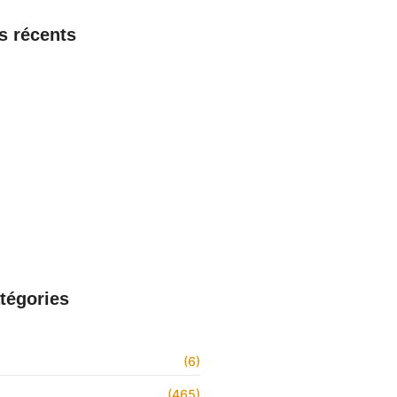
es récents
ir sur Zimbra Limoges : connexion,
lités et support
6
aint-Pierre et Miquelon : comment
er, découvrir les fonctionnalités et
 support
6
ntreprise Dalkia : avantages et
ement complet dévoilés
6
 la connexion, les fonctionnalités
port de Zimbra en Guyane
026
tégories
(6)
s
(465)