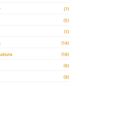
r
(7)
(5)
(1)
g
(14)
ations
(16)
(6)
(9)