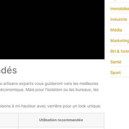
Immobilie
Industrie
Média
Marketin
RH & form
Santé
ndés
Sport
s artisans experts vous guideront vers les meilleures
 économique. Mais pour l’isolation ou les bureaux, les
oisons à mi-hauteur avec verrière pour un look unique.
Utilisation recommandée