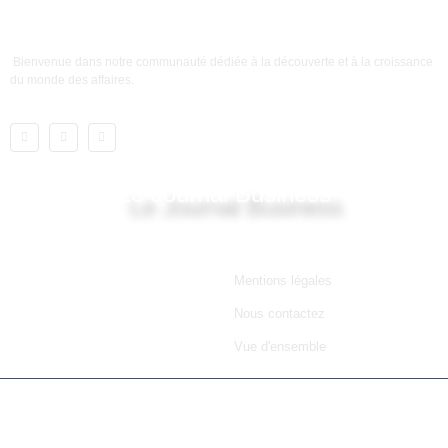
Bienvenue dans notre communauté dédiée à la découverte et à la croissance
du monde des affaires.
Le Journal Business
Lien utile
Mentions légales
Nous contactez
Vue d'ensemble
© 2025