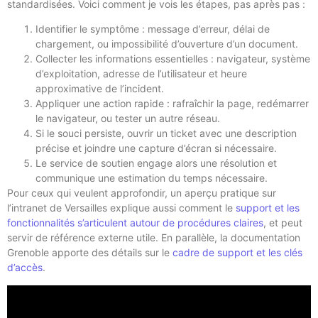
standardisées. Voici comment je vois les étapes, pas après pas :
Identifier le symptôme : message d’erreur, délai de
chargement, ou impossibilité d’ouverture d’un document.
Collecter les informations essentielles : navigateur, système
d’exploitation, adresse de l’utilisateur et heure
approximative de l’incident.
Appliquer une action rapide : rafraîchir la page, redémarrer
le navigateur, ou tester un autre réseau.
Si le souci persiste, ouvrir un ticket avec une description
précise et joindre une capture d’écran si nécessaire.
Le service de soutien engage alors une résolution et
communique une estimation du temps nécessaire.
Pour ceux qui veulent approfondir, un aperçu pratique sur
l’intranet de Versailles explique aussi comment le
support et les
fonctionnalités s’articulent autour de procédures claires
, et peut
servir de référence externe utile. En parallèle, la documentation
Grenoble apporte des détails sur le
cadre de support et les clés
d’accès
.