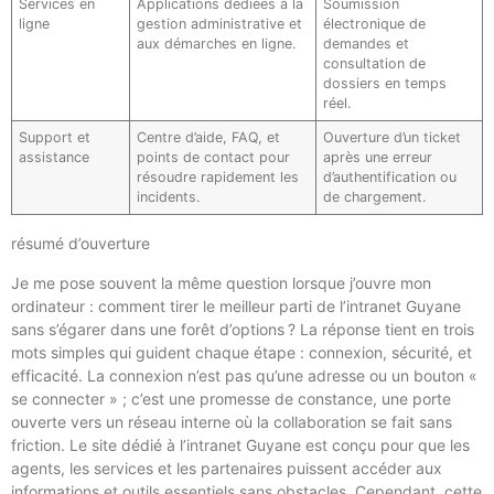
Services en
Applications dédiées à la
Soumission
ligne
gestion administrative et
électronique de
aux démarches en ligne.
demandes et
consultation de
dossiers en temps
réel.
Support et
Centre d’aide, FAQ, et
Ouverture d’un ticket
assistance
points de contact pour
après une erreur
résoudre rapidement les
d’authentification ou
incidents.
de chargement.
résumé d’ouverture
Je me pose souvent la même question lorsque j’ouvre mon
ordinateur : comment tirer le meilleur parti de l’intranet Guyane
sans s’égarer dans une forêt d’options ? La réponse tient en trois
mots simples qui guident chaque étape : connexion, sécurité, et
efficacité. La connexion n’est pas qu’une adresse ou un bouton «
se connecter » ; c’est une promesse de constance, une porte
ouverte vers un réseau interne où la collaboration se fait sans
friction. Le site dédié à l’intranet Guyane est conçu pour que les
agents, les services et les partenaires puissent accéder aux
informations et outils essentiels sans obstacles. Cependant, cette