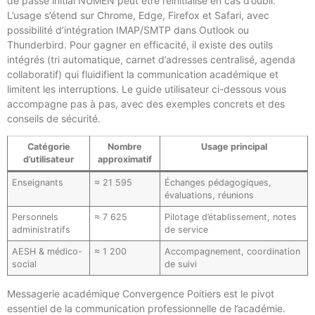
de passe initial NUMEN peut être réinitialisé en cas d’oubli.
L’usage s’étend sur Chrome, Edge, Firefox et Safari, avec
possibilité d’intégration IMAP/SMTP dans Outlook ou
Thunderbird. Pour gagner en efficacité, il existe des outils
intégrés (tri automatique, carnet d’adresses centralisé, agenda
collaboratif) qui fluidifient la communication académique et
limitent les interruptions. Le guide utilisateur ci-dessous vous
accompagne pas à pas, avec des exemples concrets et des
conseils de sécurité.
Catégorie
Nombre
Usage principal
d’utilisateur
approximatif
Enseignants
≈ 21 595
Échanges pédagogiques,
évaluations, réunions
Personnels
≈ 7 625
Pilotage d’établissement, notes
administratifs
de service
AESH & médico-
≈ 1 200
Accompagnement, coordination
social
de suivi
Messagerie académique Convergence Poitiers est le pivot
essentiel de la communication professionnelle de l’académie.