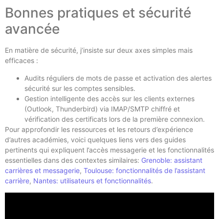
Bonnes pratiques et sécurité
avancée
En matière de sécurité, j’insiste sur deux axes simples mais
efficaces :
Audits réguliers de mots de passe et activation des alertes
sécurité sur les comptes sensibles.
Gestion intelligente des accès sur les clients externes
(Outlook, Thunderbird) via IMAP/SMTP chiffré et
vérification des certificats lors de la première connexion.
Pour approfondir les ressources et les retours d’expérience
d’autres académies, voici quelques liens vers des guides
pertinents qui expliquent l’accès messagerie et les fonctionnalités
essentielles dans des contextes similaires:
Grenoble: assistant
carrières et messagerie
,
Toulouse: fonctionnalités de l’assistant
carrière
,
Nantes: utilisateurs et fonctionnalités
.